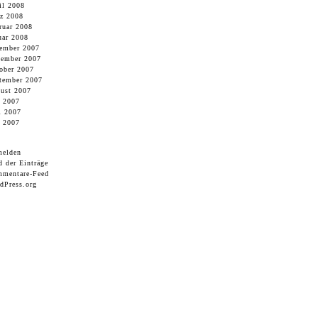
il 2008
z 2008
ruar 2008
uar 2008
ember 2007
ember 2007
ober 2007
tember 2007
ust 2007
i 2007
i 2007
 2007
elden
d der Einträge
mentare-Feed
dPress.org