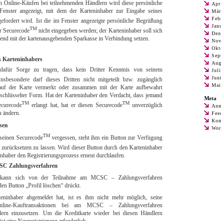
ren Online-Käufen bei teilnehmenden Händlern wird diese persönliche
Apr
enster angezeigt, mit dem der Karteninhaber zur Eingabe seines
Mär
Feb
efordert wird. Ist die im Fenster angezeigte persönliche Begrüßung
Jan
TM
er Securecode
nicht eingegeben werden; der Karteninhaber soll sich
Dez
end mit der kartenausgebenden Sparkasse in Verbindung setzen.
Nov
Okt
Sep
es Karteninhabers
Aug
dafür Sorge zu tragen, dass kein Dritter Kenntnis von seinem
Jul
Jun
nsbesondere darf dieses Dritten nicht mitgeteilt bzw. zugänglich
Mai
auf der Karte vermerkt oder zusammen mit der Karte aufbewahrt
rschlüsselter Form. Hat der Karteninhaber den Verdacht, dass jemand
Meta
TM
TM
curecode
erlangt hat, hat er diesen Securecode
unverzüglich
Anm
u ändern.
Fee
Kom
sen
Wor
TM
 seinen Securecode
vergessen, steht ihm ein Button zur Verfügung
zurücksetzen zu lassen. Wird dieser Button durch den Karteninhaber
inhaber den Registrierungsprozess erneut durchlaufen.
SC Zahlungsverfahren
 kann sich von der Teilnahme am MCSC – Zahlungsverfahren
den Button „Profil löschen“ drückt.
eninhaber abgemeldet hat, ist es ihm nicht mehr möglich, seine
Online-Kauftransaktionen bei am MCSC – Zahlungsverfahren
ern einzusetzen. Um die Kreditkarte wieder bei diesen Händlern