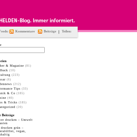
Feeds:
Kommentare
Beiträge
Teilen:
e
rien
her & Magazine
(81)
dback
(10)
taltung
(223)
ssar
(6)
dennews
(212)
formance Tips
(33)
hnik & Co
(185)
mine
(40)
ps & Tricks
(185)
ategorized
(20)
e Beiträge
ver drucken – Umwelt
lasten
 drucken grün –
eralölfrei, vegan,
hhaltig