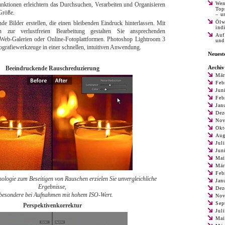
Wen
unktionen erleichtern das Durchsuchen, Verarbeiten und Organisieren
Top
Größe.
– u
Ölw
e Bilder erstellen, die einen bleibenden Eindruck hinterlassen. Mit
ind
n zur verlustfreien Bearbeitung gestalten Sie ansprechenden
Auf
 Web-Galerien oder Online-Fotoplattformen. Photoshop Lightroom 3
und
tografiewerkzeuge in einer schnellen, intuitiven Anwendung.
Neues
Archiv
Beeindruckende Rauschreduzierung
Mär
Feb
Jun
Feb
Jan
Dez
Nov
Okt
Aug
Jul
Jun
Mai
Mär
Feb
logie zum Beseitigen von Rauschen erzielen Sie unvergleichliche
Jan
Ergebnisse,
Dez
besondere bei Aufnahmen mit hohem ISO-Wert.
Nov
Sep
Perspektivenkorrektur
Jul
Mai