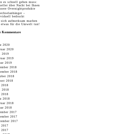
n es schnell gehen muss:
seller über Nacht bei Ihnen
nsere Overnightprodukte
echselanhänger –
ividuell bedruckt
 sich aufmerksam machen
 etwas für die Umwelt tun!
te Kommentare
z 2020
ruar 2020
i 2019
ruar 2019
uar 2019
ember 2018
ember 2018
ober 2018
ust 2018
i 2018
i 2018
 2018
z 2018
ruar 2018
uar 2018
ember 2017
ember 2017
tember 2017
i 2017
 2017