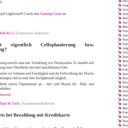
Okt
h).
Aug
Jul
hop® Lightroom® 3 auch eine
Learning Center
an.
Jun
Mai
Apr
Mär
Feb
für
hnik & Co
|
Kommentare deaktiviert
Jan
Adobe®
Nov
Photoshop®
t eigentlich Cellophanierung bzw.
Sep
Lightroom®
ng?
Aug
3
Jul
Jun
Mai
rung erreicht man eine Veredelung von Drucksachen. Es handelt sich
Apr
tung einer Oberfläche mit einer hauchdünnen Folie.
Feb
sachen vor Schmutz und Feuchtigkeit und die Farbwirkung des Drucks
Jan
nierungen sind in matt oder hochglänzend möglich.
Dez
Nov
direkt unsere Papiermuster an – hier sind Muster für Matt- und
Aug
nthalten.
Jul
rmustern
.
Jun
Mai
für
Tipps & Tricks
|
Kommentare deaktiviert
Apr
Was
Mär
bedeutet
Feb
is bei Bezahlung mit Kreditkarte
eigentlich
Jan
Cellophanierung
Dez
Nov
bzw.