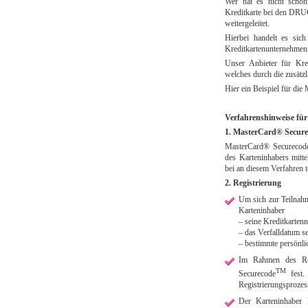
Wer hat es nicht schon
Kreditkarte bei den DRU
weitergeleitet.
Hierbei handelt es sic
Kreditkartenunternehmen
Unser Anbieter für Kred
welches durch die zusätzl
Hier ein Beispiel für di
Verfahrenshinweise f
1. MasterCard® Secur
MasterCard® Securecode
des Karteninhabers mitt
bei an diesem Verfahren 
2. Registrierung
Um sich zur Teilnah
Karteninhaber
– seine Kreditkarte
– das Verfalldatum s
– bestimmte persönli
Im Rahmen des Regi
TM
Securecode
fest.
Registrierungsprozes
Der Karteninhaber 