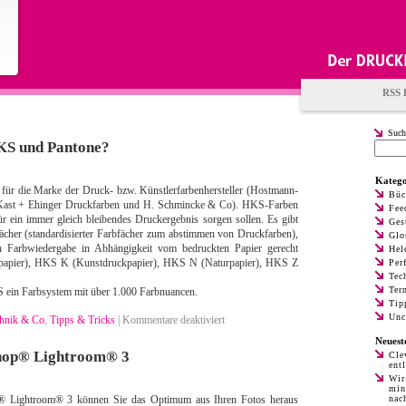
RSS 
Such
KS und Pantone?
Katego
für die Marke der Druck- bzw. Künstlerfarbenhersteller (Hostmann-
Büc
 Kast + Ehinger Druckfarben und H. Schmincke & Co). HKS-Farben
Fee
ür ein immer gleich bleibendes Druckergebnis sorgen sollen. Es gibt
Ges
cher (standardisierter Farbfächer zum abstimmen von Druckfarben),
Glo
en Farbwiedergabe in Abhängigkeit vom bedruckten Papier gerecht
Hel
apier), HKS K (Kunstdruckpapier), HKS N (Naturpapier), HKS Z
Per
Tec
Ter
S ein Farbsystem mit über 1.000 Farbnuancen.
Tip
Unc
für
hnik & Co
,
Tipps & Tricks
|
Kommentare deaktiviert
Was
Neuest
bedeutet
hop® Lightroom® 3
Cle
HKS
ent
und
Wir
min
Pantone?
 Lightroom® 3 können Sie das Optimum aus Ihren Fotos heraus
nac