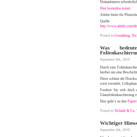
Drittanbietern erforderlic
Hier kostenlos testen
Adobe bietet für Photos
Quelle:
http://www.adobe.com/de
Posted in
Gestaltung
,
Tec
Was bedeute
Folienkaschieru
September 8th, 2010
Durch eine Folienkaschie
hierbei um eine Beschich
Diese schützt die Druck
wird verstärkt. Cellopha
Fordern Sie sich doch 
Glanzfolienkaschierung e
Hier geht´s zu den
Papie
Posted in
Technik & Co
,
Wichtiger Hinwe
September 4th, 2010