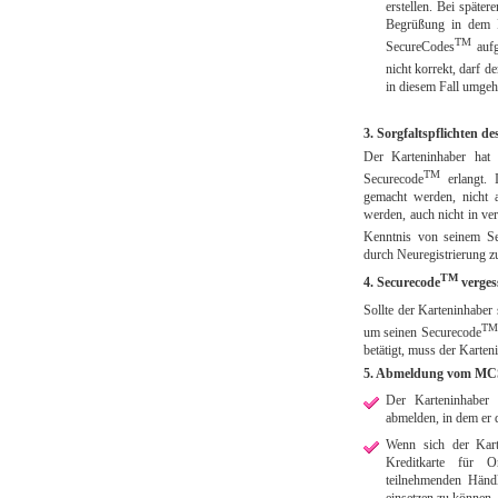
erstellen. Bei späte
Begrüßung in dem F
TM
SecureCodes
aufg
nicht korrekt, darf d
in diesem Fall umgeh
3. Sorgfaltspflichten d
Der Karteninhaber hat 
TM
Securecode
erlangt. I
gemacht werden, nicht 
werden, auch nicht in ve
Kenntnis von seinem Se
durch Neuregistrierung z
TM
4. Securecode
verges
Sollte der Karteninhaber
TM
um seinen Securecode
betätigt, muss der Karten
5. Abmeldung vom MC
Der Karteninhaber
abmelden, in dem er 
Wenn sich der Kart
Kreditkarte für 
teilnehmenden Händl