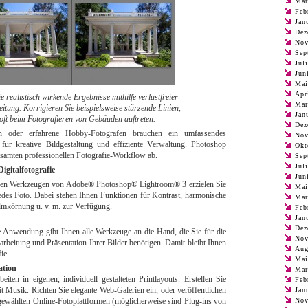
Mär
Feb
Jan
Dez
Nov
Sep
Jul
Jun
Mai
Apr
ie realistisch wirkende Ergebnisse mithilfe verlustfreier
Mär
tung. Korrigieren Sie beispielsweise stürzende Linien,
Jan
 oft beim Fotografieren von Gebäuden auftreten.
Dez
en oder erfahrene Hobby-Fotografen brauchen ein umfassendes
Nov
ür kreative Bildgestaltung und effiziente Verwaltung. Photoshop
Okt
samten professionellen Fotografie-Workflow ab.
Sep
Jul
igitalfotografie
Jun
den Werkzeugen von Adobe® Photoshop® Lightroom® 3 erzielen Sie
Mai
edes Foto. Dabei stehen Ihnen Funktionen für Kontrast, harmonische
Mär
lmkörnung u. v. m. zur Verfügung.
Feb
Jan
Dez
ve Anwendung gibt Ihnen alle Werkzeuge an die Hand, die Sie für die
Nov
arbeitung und Präsentation Ihrer Bilder benötigen. Damit bleibt Ihnen
Aug
ie.
Mai
ation
Mär
eiten in eigenen, individuell gestalteten Printlayouts. Erstellen Sie
Feb
Musik. Richten Sie elegante Web-Galerien ein, oder veröffentlichen
Jan
sgewählten Online-Fotoplattformen (möglicherweise sind Plug-ins von
Nov