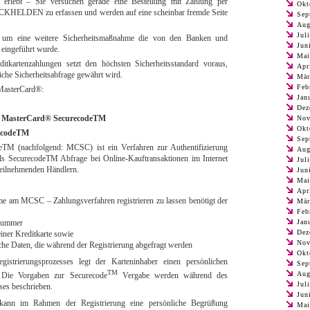
 erlebt – Sie versuchen gerade eine Bestellung mit Zahlung per
Okt
Folienkaschierung?
CKHELDEN zu erfassen und werden auf eine scheinbar fremde Seite
Sep
Aug
Jul
h um eine weitere Sicherheitsmaßnahme die von den Banken und
Jun
 eingeführt wurde.
Mai
itkartenzahlungen setzt den höchsten Sicherheitsstandard voraus,
Apr
iche Sicherheitsabfrage gewährt wird.
Mär
Feb
e MasterCard®:
Jan
Dez
ür MasterCard® SecurecodeTM
Nov
Okt
ecodeTM
Sep
TM (nachfolgend: MCSC) ist ein Verfahren zur Authentifizierung
Aug
els SecurecodeTM Abfrage bei Online-Kauftransaktionen im Internet
Jul
teilnehmenden Händlern.
Jun
Mai
Apr
me am MCSC – Zahlungsverfahren registrieren zu lassen benötigt der
Mär
Feb
nnummer
Jan
Dez
einer Kreditkarte sowie
Nov
che Daten, die während der Registrierung abgefragt werden
Okt
strierungsprozesses legt der Karteninhaber einen persönlichen
Sep
TM
Aug
 Die Vorgaben zur Securecode
Vergabe werden während des
Jul
ses beschrieben.
Jun
kann im Rahmen der Registrierung eine persönliche Begrüßung
Mai