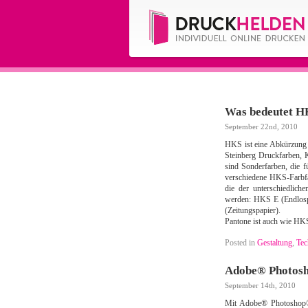
Was bedeutet H
September 22nd, 2010
HKS ist eine Abkürzung 
Steinberg Druckfarben,
sind Sonderfarben, die f
verschiedene HKS-Farbfä
die der unterschiedlich
werden: HKS E (Endlosp
(Zeitungspapier).
Pantone ist auch wie HK
Posted in
Gestaltung
,
Tec
Adobe® Photos
September 14th, 2010
Mit Adobe® Photoshop®