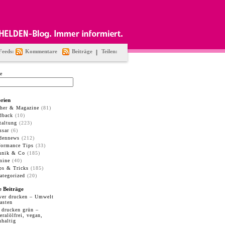
Feeds:
Kommentare
Beiträge
Teilen:
e
rien
her & Magazine
(81)
dback
(10)
taltung
(223)
ssar
(6)
dennews
(212)
formance Tips
(33)
hnik & Co
(185)
mine
(40)
ps & Tricks
(185)
ategorized
(20)
e Beiträge
ver drucken – Umwelt
lasten
 drucken grün –
eralölfrei, vegan,
hhaltig