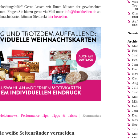
Wen
Top
scheidungshilfe? Gerne lassen wir Ihnen Muster der gewünschten
– u
en. Fragen Sie hierzu gerne via Mail unter
info@druckhelden.de
an.
Ölw
hnachtskarten können Sie direkt
hier bestellen
.
ind
Auf
und
Neues
Archiv
Mär
Feb
Jun
Feb
Jan
Dez
Nov
Okt
Aug
Jul
Jun
Mai
Mär
Feb
Jan
Heldennews
,
Performance Tips
,
Tipps & Tricks
|
Kommentare
Dez
Nov
Sep
Jul
Sie weiße Seitenränder vermeiden
Mai
en