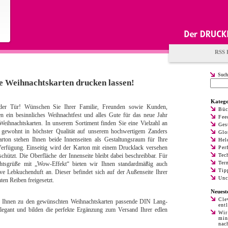
RSS 
Such
le Weihnachtskarten drucken lassen!
Katego
 der Tür! Wünschen Sie Ihrer Familie, Freunden sowie Kunden,
Büc
en ein besinnliches Weihnachtfest und alles Gute für das neue Jahr
Fee
Weihnachtskarten. In unserem Sortiment finden Sie eine Vielzahl an
Ges
e gewohnt in höchster Qualität auf unserem hochwertigem Zanders
Glo
ton stehen Ihnen beide Innenseiten als Gestaltungsraum für Ihre
Hel
 Verfügung. Einseitig wird der Karton mit einem Drucklack versehen
Per
chützt. Die Oberfläche der Innenseite bleibt dabei beschreibbar. Für
Tec
Ter
htsgrüße mit „Wow-Effekt“ bieten wir Ihnen standardmäßig auch
Tip
ve Lebkuchenduft an. Dieser befindet sich auf der Außenseite Ihrer
Unc
ten Reiben freigesetzt.
Neuest
Cle
 Ihnen zu den gewünschten Weihnachtskarten passende DIN Lang-
ent
legant und bilden die perfekte Ergänzung zum Versand Ihrer edlen
Wir
min
nac