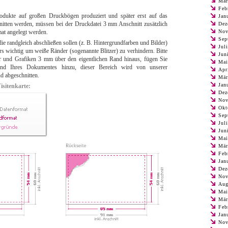
Mär
Feb
odukte auf großen Druckbögen produziert und später erst auf das
Jan
nitten werden, müssen bei der Druckdatei 3 mm Anschnitt zusätzlich
Dez
at angelegt werden.
Nov
Sep
ie randgleich abschließen sollen (z. B. Hintergrundfarben und Bilder)
Jul
rs wichtig um weiße Ränder (sogenannte Blitzer) zu verhindern. Bitte
Jun
er und Grafiken 3 mm über den eigentlichen Rand hinaus, fügen Sie
Mai
d Ihres Dokumentes hinzu, dieser Bereich wird von unserer
Apr
d abgeschnitten.
Mär
Jan
isitenkarte:
Dez
Nov
Okt
Sep
Jul
Jun
Mai
Mär
Feb
Jan
Dez
Nov
Aug
Mai
Mär
Feb
Jan
Nov