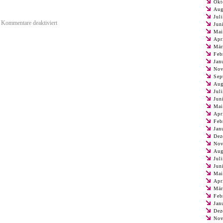
Okt
Aug
Jul
für
|
Kommentare deaktiviert
Jun
Anschnitt..
Mai
wie
Apr
Sie
Mär
weiße
Feb
Seitenränder
Jan
Nov
vermeiden
Sep
Aug
Jul
Jun
Mai
Apr
Feb
Jan
Dez
Nov
Aug
Jul
Jun
Mai
Apr
Mär
Feb
Jan
Dez
Nov