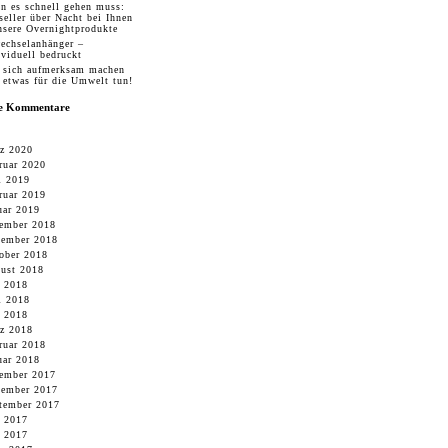
n es schnell gehen muss:
seller über Nacht bei Ihnen
nsere Overnightprodukte
echselanhänger –
ividuell bedruckt
 sich aufmerksam machen
 etwas für die Umwelt tun!
te Kommentare
z 2020
ruar 2020
i 2019
ruar 2019
uar 2019
ember 2018
ember 2018
ober 2018
ust 2018
i 2018
i 2018
 2018
z 2018
ruar 2018
uar 2018
ember 2017
ember 2017
tember 2017
i 2017
 2017