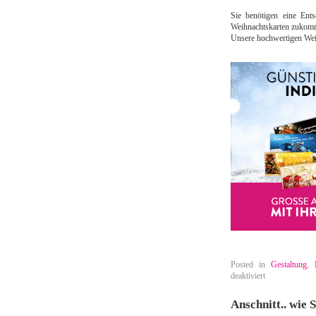
Sie benötigen eine Ent
Weihnachtskarten zukomm
Unsere hochwertigen Wei
Posted in
Gestaltung
,
für
deaktiviert
Jetzt
individuelle
Anschnitt.. wie 
Weihnachtskart