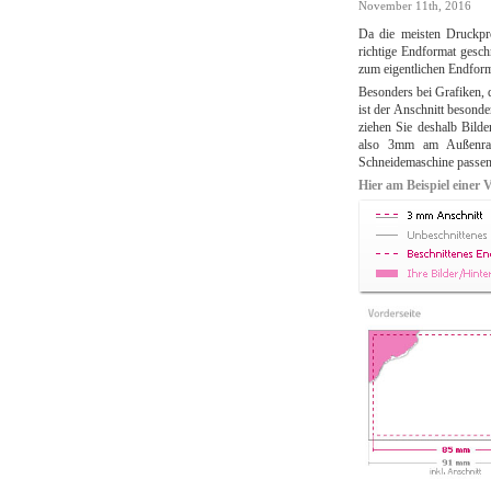
November 11th, 2016
drucken
lassen!
Da die meisten Druckpr
richtige Endformat gesch
zum eigentlichen Endform
Besonders bei Grafiken, d
ist der Anschnitt besonde
ziehen Sie deshalb Bild
also 3mm am Außenran
Schneidemaschine passen
Hier am Beispiel einer V