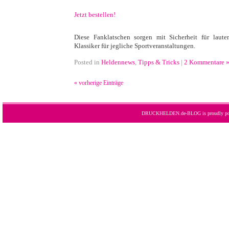
·
Jetzt bestellen!
·
Diese Fanklatschen sorgen mit Sicherheit für laut
Klassiker für jegliche Sportveranstaltungen.
Posted in
Heldennews
,
Tipps & Tricks
|
2 Kommentare 
« vorherige Einträge
DRUCKHELDEN.de-BLOG is proudly po