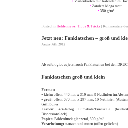
•
Visitenkarten mit Kalender im Hoc
•
Zanders Mega matt
•
350 g/m²
•
Posted in
Heldennews
,
Tipps & Tricks
|
Kommentare dea
Jetzt neu: Fanklatschen – groß und kle
August 6th, 2012
·
Ab sofort gibt es jetzt auch Fanklatschen bei den D
·
Fanklatschen groß und klein
·
Format:
• klein:
offen: 440 mm x 310 mm, 9 Nutlinien im Absta
•
groß:
offen: 670 mm x 297 mm, 16 Nutlinien (Abstan
Grifflöcher
Farben:
4/4-farbig Euroskala/Euroskala (beidseit
Dispersionslack)
Papier:
Bilderdruck glänzend, 300 g/m²
Verarbeitung:
stanzen und nuten (offen geliefert)