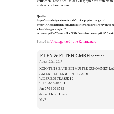
vertrieben. Erhältlich ist das Graspapier mit untersch
in diversen Grammaturen.
Quellen:
http://www.designerinaction.de/papier/papier-aus-gras/
http://www.scheufelen.com/neuigkeiten/artikel/news/revolution
scheufelen-graspapier/?
tx_news_pi1%5Bcontroller%5D=News&tx_news_pi1%5Bacti
Posted in
Uncategorized
|
one Kommentare
ELEN & ELTEN GMBH
schreibt:
August 20th, 2017
KÖNNTEN SIE UNS EIN MUSTER ZUKOMMEN LA
GALERIE ELTEN & ELTEN GMBH
WILFRIEDSTRASSE 19
CH 8032 ZÜRICH
fon 076 390 8533
danke + beste Grüsse
MvE