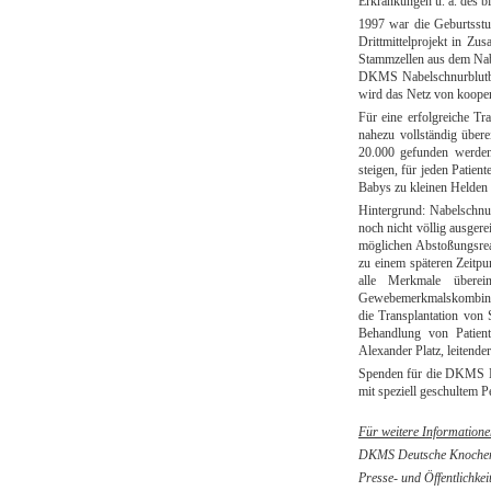
Erkrankungen u. a. des b
1997 war die Geburtsstu
Drittmittelprojekt in Z
Stammzellen aus dem Nabe
DKMS Nabelschnurblutba
wird das Netz von kooper
Für eine erfolgreiche T
nahezu vollständig über
20.000 gefunden werden,
steigen, für jeden Patient
Babys zu kleinen Helden
Hintergrund: Nabelschnur
noch nicht völlig ausgere
möglichen Abstoßungsreak
zu einem späteren Zeitp
alle Merkmale überei
Gewebemerkmalskombinati
die Transplantation von
Behandlung von Patient
Alexander Platz, leitend
Spenden für die DKMS Na
mit speziell geschultem 
Für weitere Informatione
DKMS Deutsche Knochen
Presse- und Öffentlichkei