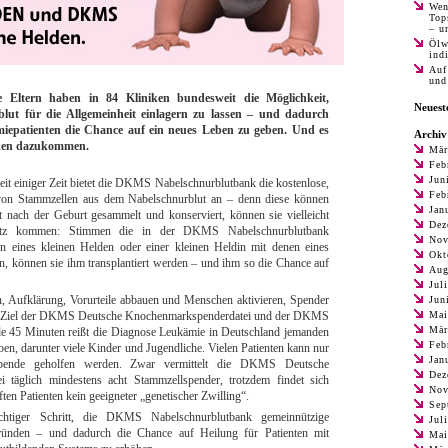
Wen
Top
– u
Ölw
ind
Auf
und
 Eltern haben in 84 Kliniken bundesweit die Möglichkeit,
Neues
blut für die Allgemeinheit einlagern zu lassen – und dadurch
miepatienten die Chance auf ein neues Leben zu geben. Und es
Archiv
iken dazukommen.
Mär
Feb
Jun
eit einiger Zeit bietet die DKMS Nabelschnurblutbank die kostenlose,
Feb
 von Stammzellen aus dem Nabelschnurblut an – denn diese können
Jan
kt nach der Geburt gesammelt und konserviert, können sie vielleicht
Dez
atz kommen: Stimmen die in der DKMS Nabelschnurblutbank
Nov
en eines kleinen Helden oder einer kleinen Heldin mit denen eines
Okt
n, können sie ihm transplantiert werden – und ihm so die Chance auf
Aug
Jul
, Aufklärung, Vorurteile abbauen und Menschen aktivieren, Spender
Jun
tes Ziel der DKMS Deutsche Knochenmarkspenderdatei und der DKMS
Mai
Mär
le 45 Minuten reißt die Diagnose Leukämie in Deutschland jemanden
Feb
en, darunter viele Kinder und Jugendliche. Vielen Patienten kann nur
Jan
spende geholfen werden. Zwar vermittelt die DKMS Deutsche
Dez
 täglich mindestens acht Stammzellspender, trotzdem findet sich
Nov
ten Patienten kein geeigneter „genetischer Zwilling“.
Sep
htiger Schritt, die DKMS Nabelschnurblutbank gemeinnützige
Jul
ünden – und dadurch die Chance auf Heilung für Patienten mit
Mai