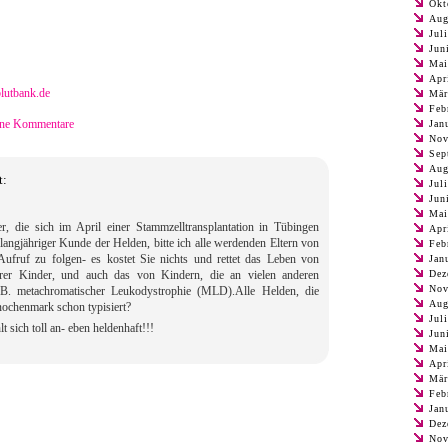
Okt
Aug
Jul
Jun
Mai
Apr
lutbank.de
Mär
Feb
ne Kommentare
Jan
Nov
Sep
Aug
t:
Jul
Jun
Mai
er, die sich im April einer Stammzelltransplantation in Tübingen
Apr
 langjähriger Kunde der Helden, bitte ich alle werdenden Eltern von
Feb
fruf zu folgen- es kostet Sie nichts und rettet das Leben von
Jan
rer Kinder, und auch das von Kindern, die an vielen anderen
Dez
Nov
z.B. metachromatischer Leukodystrophie (MLD).Alle Helden, die
Aug
nochenmark schon typisiert?
Jul
t sich toll an- eben heldenhaft!!!
Jun
Mai
Apr
Mär
Feb
Jan
Dez
Nov