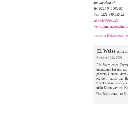
Simone Henrich
Tel. 0221-940 582 82
Fax: 0221-940 582 22
henrich@dkms.de
www.dkms-nabelschnurb
Posted in
Heldennews
|
o
H. Weiss
schreib
Oktober 13th, 2009
Als Vater einer Tocht
unterzogen hat und als
ganzem Herzen, dem Au
Kindern- auch das Ih
Krankheiten leiden- 
nicht Eltern werden: K
Das Beste daran: es fühl