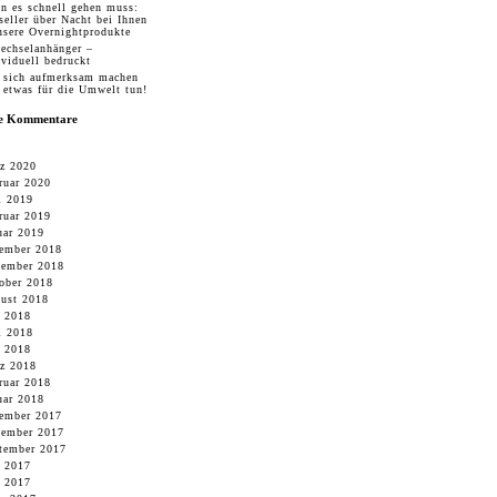
n es schnell gehen muss:
seller über Nacht bei Ihnen
nsere Overnightprodukte
echselanhänger –
ividuell bedruckt
 sich aufmerksam machen
 etwas für die Umwelt tun!
te Kommentare
z 2020
ruar 2020
i 2019
ruar 2019
uar 2019
ember 2018
ember 2018
ober 2018
ust 2018
i 2018
i 2018
 2018
z 2018
ruar 2018
uar 2018
ember 2017
ember 2017
tember 2017
i 2017
 2017