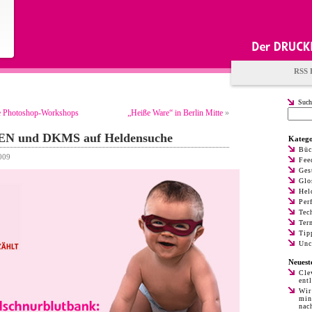
RSS 
Such
re Photoshop-Workshops
„Heiße Ware“ in Berlin Mitte
»
 und DKMS auf Heldensuche
Katego
Büc
009
Fee
Ges
Glo
Hel
Per
Tec
Ter
Tip
Unc
Neuest
Cle
ent
Wir
min
nac