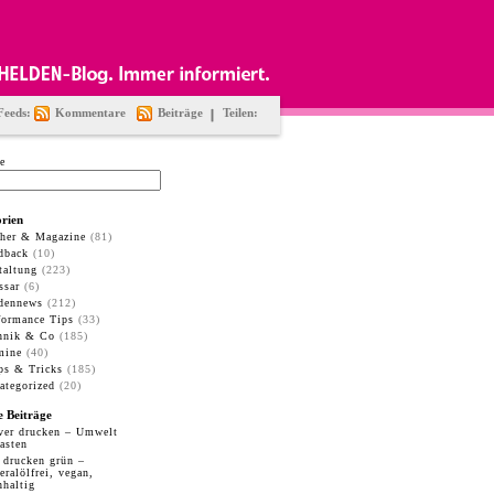
Feeds:
Kommentare
Beiträge
Teilen:
e
rien
her & Magazine
(81)
dback
(10)
taltung
(223)
ssar
(6)
dennews
(212)
formance Tips
(33)
hnik & Co
(185)
mine
(40)
ps & Tricks
(185)
ategorized
(20)
e Beiträge
ver drucken – Umwelt
lasten
 drucken grün –
eralölfrei, vegan,
hhaltig