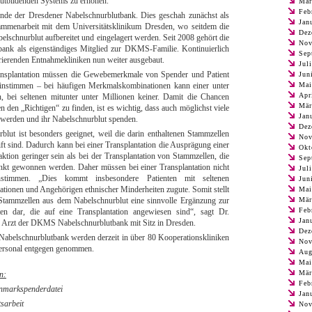
lutbildenden Systems zu erhöhen.
Mär
Feb
nde der Dresdener Nabelschnurblutbank. Dies geschah zunächst als
Jan
usammenarbeit mit dem Universitätsklinikum Dresden, wo seitdem die
Dez
lschnurblut aufbereitet und eingelagert werden. Seit 2008 gehört die
Nov
nk als eigenständiges Mitglied zur DKMS-Familie. Kontinuierlich
Sep
ierenden Entnahmekliniken nun weiter ausgebaut.
Jul
ransplantation müssen die Gewebemerkmale von Spender und Patient
Jun
einstimmen – bei häufigen Merkmalskombinationen kann einer unter
Mai
Apr
 bei seltenen mitunter unter Millionen keiner. Damit die Chancen
Mär
en den „Richtigen“ zu finden, ist es wichtig, dass auch möglichst viele
Jan
 werden und ihr Nabelschnurblut spenden.
Dez
blut ist besonders geeignet, weil die darin enthaltenen Stammzellen
Nov
ift sind. Dadurch kann bei einer Transplantation die Ausprägung einer
Okt
tion geringer sein als bei der Transplantation von Stammzellen, die
Sep
unkt gewonnen werden. Daher müssen bei einer Transplantation nicht
Jul
nstimmen. „Dies kommt insbesondere Patienten mit seltenen
Jun
onen und Angehörigen ethnischer Minderheiten zugute. Somit stellt
Mai
 Stammzellen aus dem Nabelschnurblut eine sinnvolle Ergänzung zur
Mär
Feb
en dar, die auf eine Transplantation angewiesen sind“, sagt Dr.
Jan
er Arzt der DKMS Nabelschnurblutbank mit Sitz in Dresden.
Dez
belschnurblutbank werden derzeit in über 80 Kooperationskliniken
Nov
Personal entgegen genommen.
Aug
Mai
Mär
n:
Feb
markspenderdatei
Jan
tsarbeit
Nov