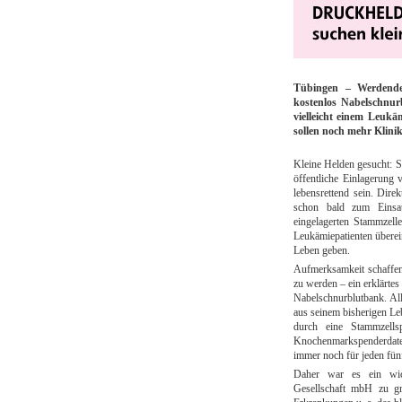
Tübingen
– Werdende
kostenlos Nabelschnur
vielleicht einem Leukä
sollen noch mehr Klin
Kleine Helden gesucht: S
öffentliche Einlagerung
lebensrettend sein. Dire
schon bald zum Eins
eingelagerten Stammzell
Leukämiepatienten überei
Leben geben.
Aufmerksamkeit schaffen
zu werden – ein erklär
Nabelschnurblutbank. Al
aus seinem bisherigen Leb
durch eine Stammzell
Knochenmarkspenderdatei
immer noch für jeden fünf
Daher war es ein wic
Gesellschaft mbH zu gr